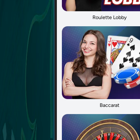
Roulette Lobby
Baccarat