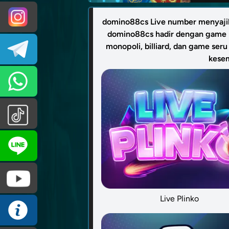
domino88cs Live number menyajika
domino88cs hadir dengan game pi
monopoli, billiard, dan game ser
kesem
Live Plinko