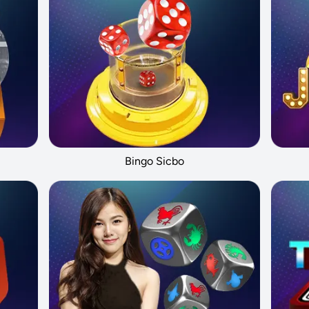
Bingo Sicbo