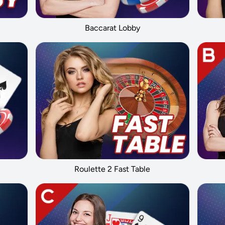
Baccarat Lobby
Roulette 2 Fast Table