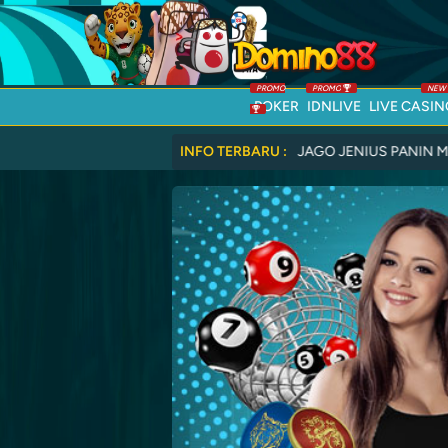
PROMO
PROMO
NEW
POKER
IDNLIVE
LIVE CASI
BRI BSI CIMB DANAMON E-WALLET JAGO JENIUS PANIN MAYBANK MEGA
INFO TERBARU :