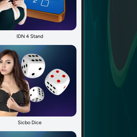
IDN 4 Stand
Sicbo Dice