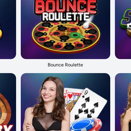
Bounce Roulette