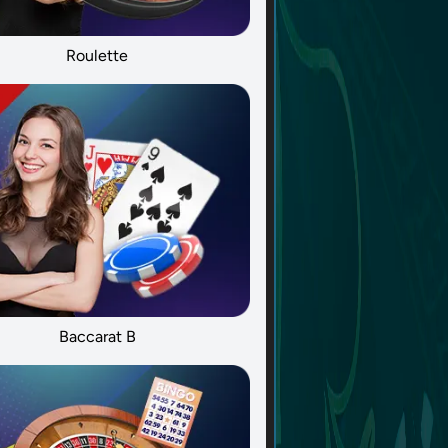
Roulette
Baccarat B