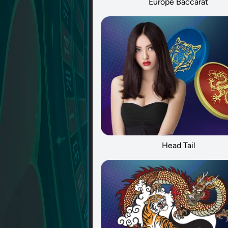
Europe Baccarat
Head Tail