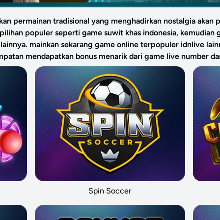
n permainan tradisional yang menghadirkan nostalgia akan 
lihan populer seperti game suwit khas indonesia, kemudian g
u lainnya. mainkan sekarang game online terpopuler idnlive lai
patan mendapatkan bonus menarik dari game live number dan
Spin Soccer